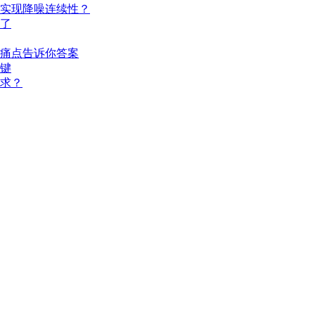
实现降噪连续性？
了
痛点告诉你答案
键
求？