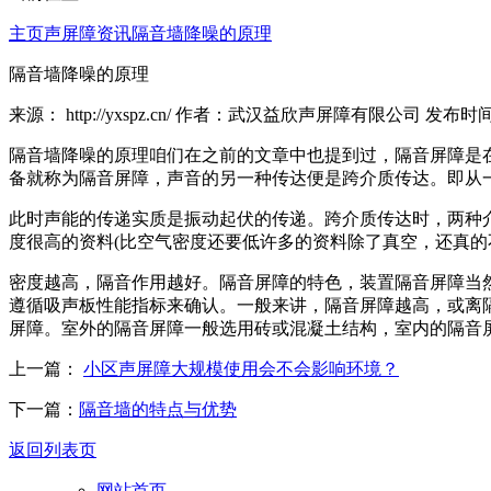
主页
声屏障资讯
隔音墙降噪的原理
隔音墙降噪的原理
来源： http://yxspz.cn/ 作者：武汉益欣声屏障有限公司 发布时间：2
隔音墙降噪的原理咱们在之前的文章中也提到过，隔音屏障是
备就称为隔音屏障，声音的另一种传达便是跨介质传达。即从
此时声能的传递实质是振动起伏的传递。跨介质传达时，两种
度很高的资料(比空气密度还要低许多的资料除了真空，还真的
密度越高，隔音作用越好。隔音屏障的特色，装置隔音屏障当
遵循吸声板性能指标来确认。一般来讲，隔音屏障越高，或离
屏障。室外的隔音屏障一般选用砖或混凝土结构，室内的隔音
上一篇：
小区声屏障大规模使用会不会影响环境？
下一篇：
隔音墙的特点与优势
返回列表页
网站首页